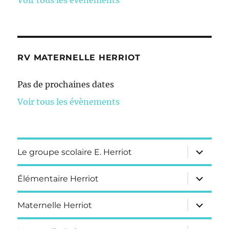
RV MATERNELLE HERRIOT
Pas de prochaines dates
Voir tous les évènements
ouvrir
Le groupe scolaire E. Herriot
le
sous-
menu
ouvrir
Élémentaire Herriot
le
sous-
menu
ouvrir
Maternelle Herriot
le
sous-
menu
ouvrir