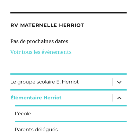
RV MATERNELLE HERRIOT
Pas de prochaines dates
Voir tous les évènements
ouvrir
Le groupe scolaire E. Herriot
le
sous-
menu
ouvrir
Élémentaire Herriot
le
sous-
menu
L’école
Parents délégués