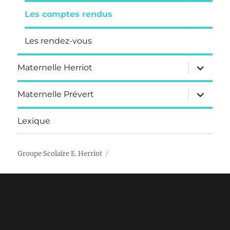
Les comptes rendus
Les rendez-vous
ouvrir
Maternelle Herriot
le
sous-
menu
ouvrir
Maternelle Prévert
le
sous-
menu
Lexique
Groupe Scolaire E. Herriot