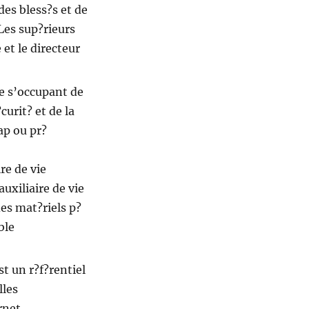
des bless?s et de
 Les sup?rieurs
et le directeur
ne s’occupant de
curit? et de la
ap ou pr?
re de vie
auxiliaire de vie
es mat?riels p?
ble
st un r?f?rentiel
lles
rnet.