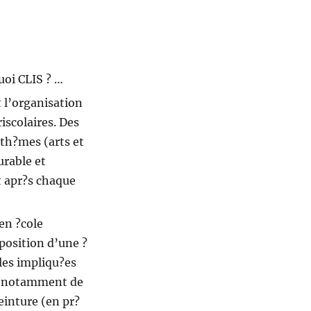
uoi CLIS ? …
t l’organisation
iscolaires. Des
 th?mes (arts et
urable et
t apr?s chaque
en ?cole
position d’une ?
les impliqu?es
upe notamment de
einture (en pr?