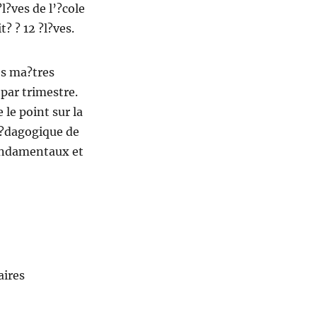
l?ves de l’?cole
t? ? 12 ?l?ves.
les ma?tres
 par trimestre.
 le point sur la
 p?dagogique de
fondamentaux et
aires