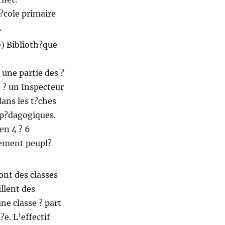
’?cole primaire
.
) Biblioth?que
 une partie des ?
 ? un Inspecteur
dans les t?ches
 p?dagogiques.
en 4 ? 6
tement peupl?
ont des classes
illent des
ne classe ? part
?e. L’effectif