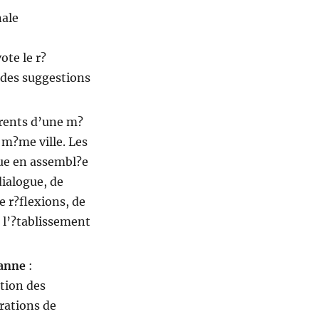
nale
ote le r?
t des suggestions
arents d’une m?
 m?me ville. Les
que en assembl?e
dialogue, de
de r?flexions, de
e l’?tablissement
banne
:
ction des
?rations de