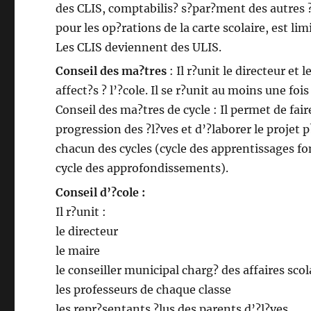
des CLIS, comptabilis? s?par?ment des autres ?
pour les op?rations de la carte scolaire, est limi
Les CLIS deviennent des ULIS.
Conseil des ma?tres
: Il r?unit le directeur et 
affect?s ? l’?cole. Il se r?unit au moins une fois
Conseil des ma?tres de cycle : Il permet de faire
progression des ?l?ves et d’?laborer le projet
chacun des cycles (cycle des apprentissages 
cycle des approfondissements).
Conseil d’?cole :
Il r?unit :
le directeur
le maire
le conseiller municipal charg? des affaires scol
les professeurs de chaque classe
les repr?sentants ?lus des parents d’?l?ves