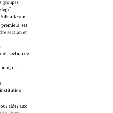
es groupes
 degr?
 Villeurbanne.
s premiers, est
ite section et
s
nde section de
ement, est
s
institution
pour aider aux