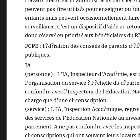
travaux mat?riels et administratifs dans les ?co
peuvent pas ?tre utilis?s pour enseigner ou ?d
enfants mais peuvent occasionnellement faire
surveillance. C’est un dispositif d’aide au reto
donc r?serv? en priorit? aux b?n?ficiaires du R
FCPE
: F?d?ration des conseils de parents d’?l
publiques.
IA
(personne) : L’IA, Inspecteur d’Acad?mie, est
l’organisation du service ? l’?chelle du d?part
confondre avec l’Inspecteur de l’Education Na
charge que d’une circonscription.
(service) : L’IA, Inspection Acad?mique, regr
des services de l’Education Nationale au nivea
partement. A ne pas confondre avec les inspec
circonscriptions qui ont souvent leurs locaux 