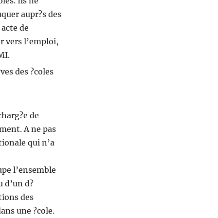
les. Ils ne
uquer aupr?s des
 acte de
ur vers l’emploi,
MI.
?ves des ?coles
 charg?e de
ement. A ne pas
tionale qui n’a
oupe l’ensemble
u d’un d?
tions des
dans une ?cole.