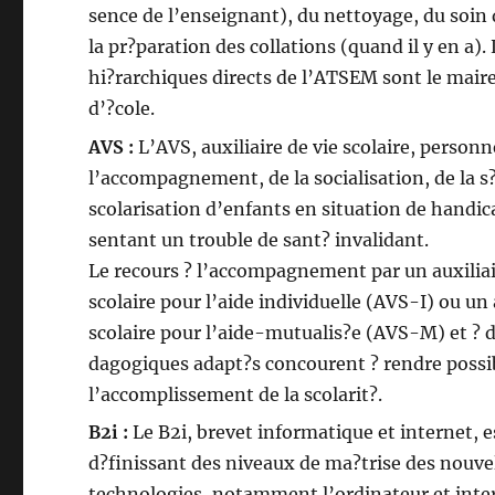
sence de l’enseignant), du nettoyage, du soin 
la pr?paration des collations (quand il y en a).
hi?rarchiques directs de l’ATSEM sont le maire 
d’?cole.
AVS :
L’AVS, auxiliaire de vie scolaire, person
l’accompagnement, de la socialisation, de la s?
scolarisation d’enfants en situation de handic
sentant un trouble de sant? invalidant.
Le recours ? l’accompagnement par un auxiliai
scolaire pour l’aide individuelle (AVS-I) ou un 
scolaire pour l’aide-mutualis?e (AVS-M) et ? d
dagogiques adapt?s concourent ? rendre possi
l’accomplissement de la scolarit?.
B2i :
Le B2i, brevet informatique et internet, e
d?finissant des niveaux de ma?trise des nouve
technologies, notamment l’ordinateur et inte