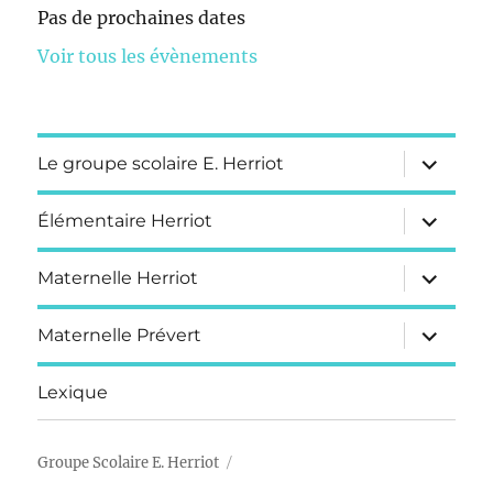
Pas de prochaines dates
Voir tous les évènements
ouvrir
Le groupe scolaire E. Herriot
le
sous-
menu
ouvrir
Élémentaire Herriot
le
sous-
menu
ouvrir
Maternelle Herriot
le
sous-
menu
ouvrir
Maternelle Prévert
le
sous-
menu
Lexique
Groupe Scolaire E. Herriot