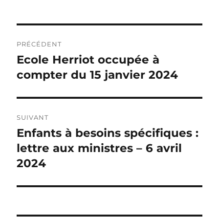
Navigation
PRÉCÉDENT
de
Ecole Herriot occupée à
Publication
précédente :
compter du 15 janvier 2024
l’article
SUIVANT
Enfants à besoins spécifiques :
Publication
suivante :
lettre aux ministres – 6 avril
2024